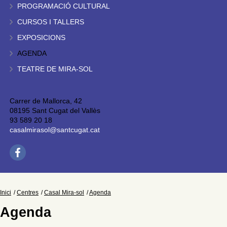
PROGRAMACIÓ CULTURAL
CURSOS I TALLERS
EXPOSICIONS
AGENDA
TEATRE DE MIRA-SOL
Carrer de Mallorca, 42
08195 Sant Cugat del Vallès
93 589 20 18
casalmirasol@santcugat.cat
Inici
Centres
Casal Mira-sol
Agenda
Agenda