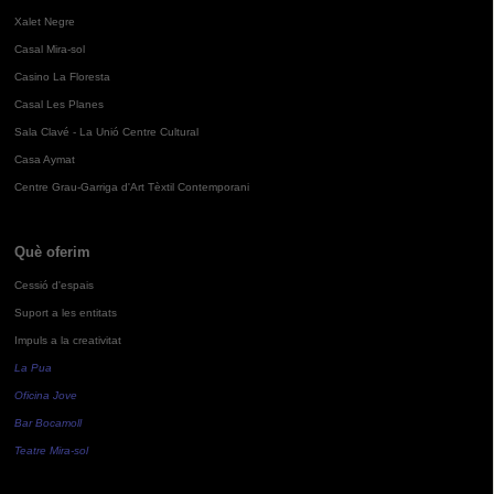
Xalet Negre
Casal Mira-sol
Casino La Floresta
Casal Les Planes
Sala Clavé - La Unió Centre Cultural
Casa Aymat
Centre Grau-Garriga d'Art Tèxtil Contemporani
Què oferim
Cessió d'espais
Suport a les entitats
Impuls a la creativitat
La Pua
Oficina Jove
Bar Bocamoll
Teatre Mira-sol