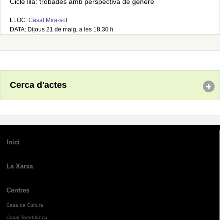
Cicle lila: trobades amb perspectiva de gènere
LLOC:
Casal Mira-sol
DATA: Dijous 21 de maig, a les 18.30 h
Cerca d'actes
Inici
La Xarxa
Centres
Casa de Cultura
Casal Torreblanca