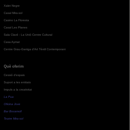
Xalet Negre
Casal Mira-sol
Casino La Floresta
Casal Les Planes
Sala Clavé - La Unió Centre Cultural
Casa Aymat
Centre Grau-Garriga d'Art Tèxtil Contemporani
Què oferim
Cessió d'espais
Suport a les entitats
Impuls a la creativitat
La Pua
Oficina Jove
Bar Bocamoll
Teatre Mira-sol