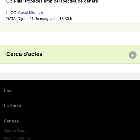
Cicle lila: trobades amb perspectiva de gènere
LLOC:
Casal Mira-sol
DATA: Dijous 21 de maig, a les 18.30 h
Cerca d'actes
Inici
La Xarxa
Centres
Casa de Cultura
Casal Torreblanca