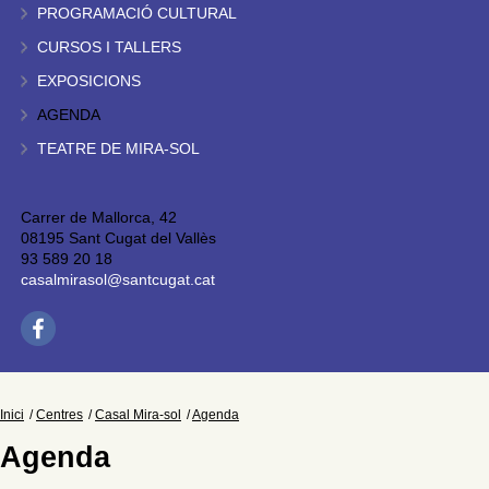
PROGRAMACIÓ CULTURAL
CURSOS I TALLERS
EXPOSICIONS
AGENDA
TEATRE DE MIRA-SOL
Carrer de Mallorca, 42
08195 Sant Cugat del Vallès
93 589 20 18
casalmirasol@santcugat.cat
Inici
Centres
Casal Mira-sol
Agenda
Agenda