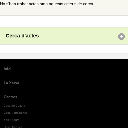
No s'han trobat actes amb aquests criteris de cerca
Cerca d'actes
Inici
La Xarxa
Centres
Casa de Cultura
Casal Torreblanca
Xalet Negre
Casal Mira-sol