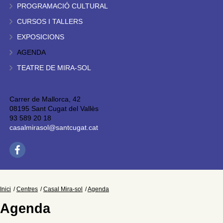
PROGRAMACIÓ CULTURAL
CURSOS I TALLERS
EXPOSICIONS
AGENDA
TEATRE DE MIRA-SOL
Carrer de Mallorca, 42
08195 Sant Cugat del Vallès
93 589 20 18
casalmirasol@santcugat.cat
Inici
Centres
Casal Mira-sol
Agenda
Agenda