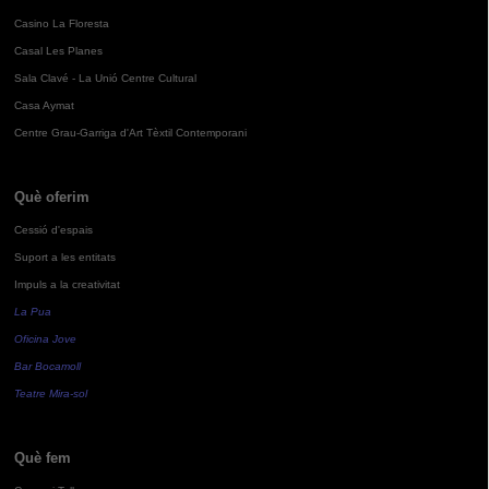
Casino La Floresta
Casal Les Planes
Sala Clavé - La Unió Centre Cultural
Casa Aymat
Centre Grau-Garriga d'Art Tèxtil Contemporani
Què oferim
Cessió d'espais
Suport a les entitats
Impuls a la creativitat
La Pua
Oficina Jove
Bar Bocamoll
Teatre Mira-sol
Què fem