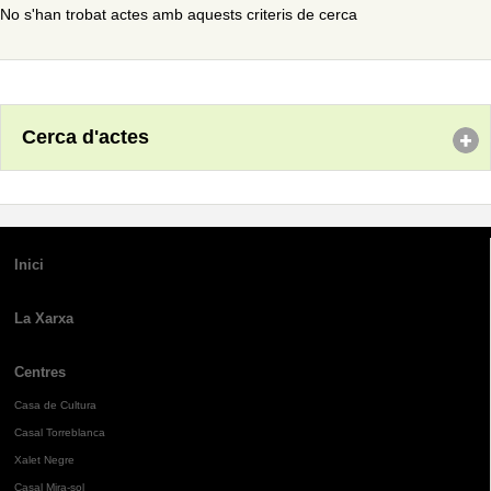
No s'han trobat actes amb aquests criteris de cerca
Cerca d'actes
Inici
La Xarxa
Centres
Casa de Cultura
Casal Torreblanca
Xalet Negre
Casal Mira-sol