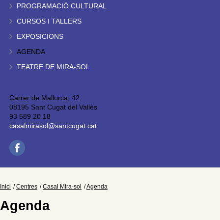
PROGRAMACIÓ CULTURAL
CURSOS I TALLERS
EXPOSICIONS
AGENDA
TEATRE DE MIRA-SOL
Carrer de Mallorca, 42
08195 Sant Cugat del Vallès
93 589 20 18
casalmirasol@santcugat.cat
Inici
Centres
Casal Mira-sol
Agenda
Agenda