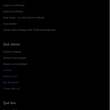
Casino La Floresta
Casal Les Planes
Sala Clavé - La Unió Centre Cultural
Casa Aymat
Centre Grau-Garriga d'Art Tèxtil Contemporani
Què oferim
Cessió d'espais
Suport a les entitats
Impuls a la creativitat
La Pua
Oficina Jove
Bar Bocamoll
Teatre Mira-sol
Què fem