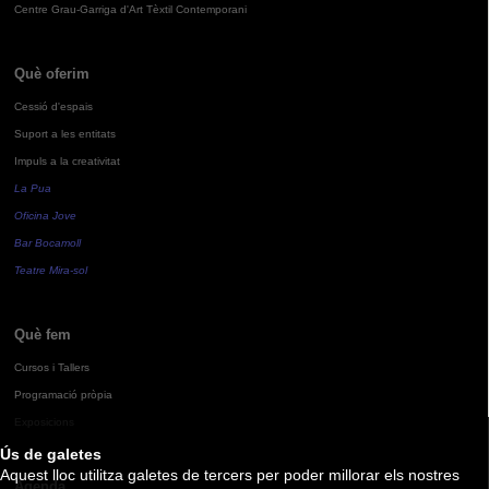
Centre Grau-Garriga d'Art Tèxtil Contemporani
Què oferim
Cessió d'espais
Suport a les entitats
Impuls a la creativitat
La Pua
Oficina Jove
Bar Bocamoll
Teatre Mira-sol
Què fem
Cursos i Tallers
Programació pròpia
Exposicions
Ús de galetes
Aquest lloc utilitza galetes de tercers per poder millorar els nostres
Agenda