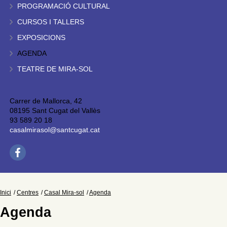
PROGRAMACIÓ CULTURAL
CURSOS I TALLERS
EXPOSICIONS
AGENDA
TEATRE DE MIRA-SOL
Carrer de Mallorca, 42
08195 Sant Cugat del Vallès
93 589 20 18
casalmirasol@santcugat.cat
Inici
Centres
Casal Mira-sol
Agenda
Agenda