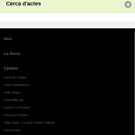
Cerca d'actes
Inici
La Xarxa
Centres
Casa de Cultura
Casal Torreblanca
Xalet Negre
Casal Mira-sol
Casino La Floresta
Casal Les Planes
Sala Clavé - La Unió Centre Cultural
Casa Aymat