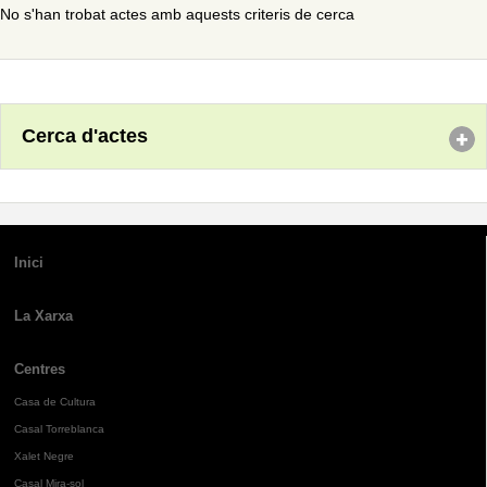
No s'han trobat actes amb aquests criteris de cerca
Cerca d'actes
Inici
La Xarxa
Centres
Casa de Cultura
Casal Torreblanca
Xalet Negre
Casal Mira-sol