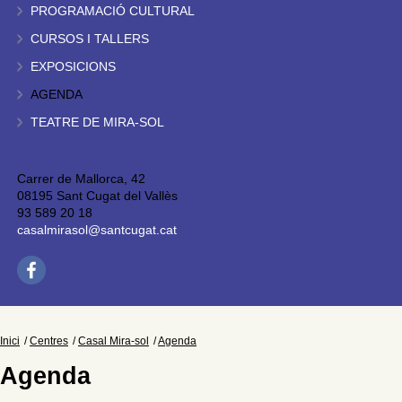
PROGRAMACIÓ CULTURAL
CURSOS I TALLERS
EXPOSICIONS
AGENDA
TEATRE DE MIRA-SOL
Carrer de Mallorca, 42
08195 Sant Cugat del Vallès
93 589 20 18
casalmirasol@santcugat.cat
Inici
Centres
Casal Mira-sol
Agenda
Agenda