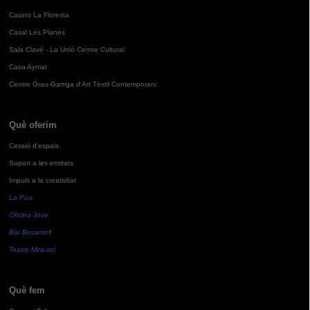
Casino La Floresta
Casal Les Planes
Sala Clavé - La Unió Centre Cultural
Casa Aymat
Centre Grau-Garriga d'Art Tèxtil Contemporani
Què oferim
Cessió d'espais
Suport a les entitats
Impuls a la creativitat
La Pua
Oficina Jove
Bar Bocamoll
Teatre Mira-sol
Què fem