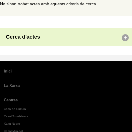
No s'han trobat actes amb aquests criteris de cerca
Cerca d'actes
Inici
La Xarxa
Centres
Casa de Cultura
Casal Torreblanca
Xalet Negre
Casal Mira-sol