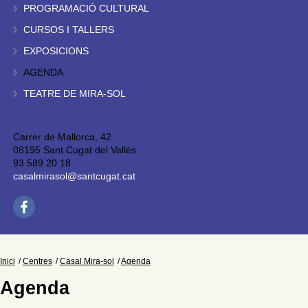
PROGRAMACIÓ CULTURAL
CURSOS I TALLERS
EXPOSICIONS
AGENDA
TEATRE DE MIRA-SOL
Carrer de Mallorca, 42
08195 Sant Cugat del Vallès
93 589 20 18
casalmirasol@santcugat.cat
Inici
Centres
Casal Mira-sol
Agenda
Agenda