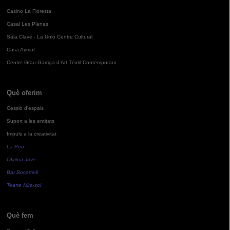
Casino La Floresta
Casal Les Planes
Sala Clavé - La Unió Centre Cultural
Casa Aymat
Centre Grau-Garriga d'Art Tèxtil Contemporani
Què oferim
Cessió d'espais
Suport a les entitats
Impuls a la creativitat
La Pua
Oficina Jove
Bar Bocamoll
Teatre Mira-sol
Què fem