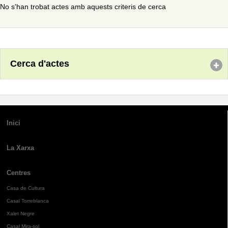
No s'han trobat actes amb aquests criteris de cerca
Cerca d'actes
Inici
La Xarxa
Centres
Casa de Cultura
Casal Torreblanca
Xalet Negre
Casal Mira-sol