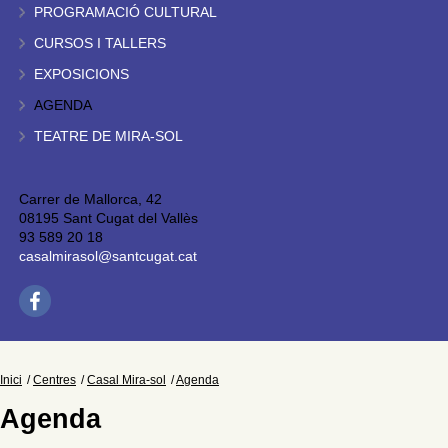
PROGRAMACIÓ CULTURAL
CURSOS I TALLERS
EXPOSICIONS
AGENDA
TEATRE DE MIRA-SOL
Carrer de Mallorca, 42
08195 Sant Cugat del Vallès
93 589 20 18
casalmirasol@santcugat.cat
Inici
Centres
Casal Mira-sol
Agenda
Agenda