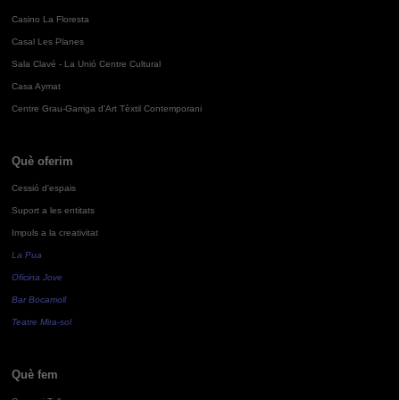
Casino La Floresta
Casal Les Planes
Sala Clavé - La Unió Centre Cultural
Casa Aymat
Centre Grau-Garriga d'Art Tèxtil Contemporani
Què oferim
Cessió d'espais
Suport a les entitats
Impuls a la creativitat
La Pua
Oficina Jove
Bar Bocamoll
Teatre Mira-sol
Què fem