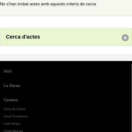
No s'han trobat actes amb aquests criteris de cerca
Cerca d'actes
Inici
La Xarxa
Centres
Casa de Cultura
Casal Torreblanca
Xalet Negre
Casal Mira-sol