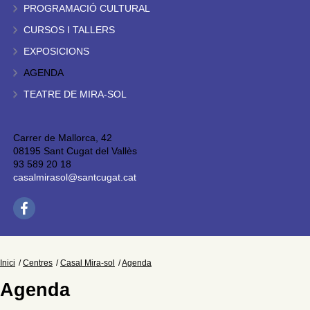
PROGRAMACIÓ CULTURAL
CURSOS I TALLERS
EXPOSICIONS
AGENDA
TEATRE DE MIRA-SOL
Carrer de Mallorca, 42
08195 Sant Cugat del Vallès
93 589 20 18
casalmirasol@santcugat.cat
Inici
Centres
Casal Mira-sol
Agenda
Agenda