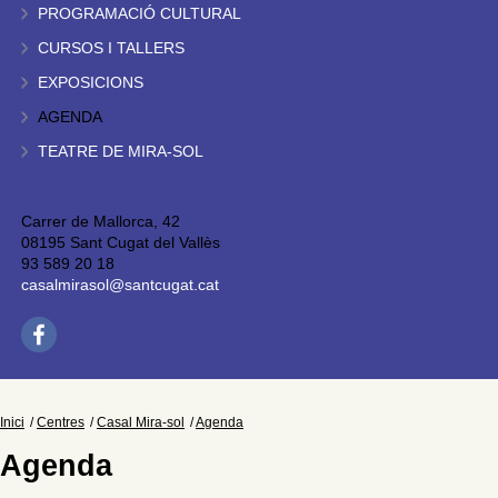
PROGRAMACIÓ CULTURAL
CURSOS I TALLERS
EXPOSICIONS
AGENDA
TEATRE DE MIRA-SOL
Carrer de Mallorca, 42
08195 Sant Cugat del Vallès
93 589 20 18
casalmirasol@santcugat.cat
Inici
Centres
Casal Mira-sol
Agenda
Agenda