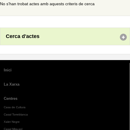
No s'han trobat actes amb aquests criteris de cerca
Cerca d'actes
Inici
La Xarxa
Centres
Casa de Cultura
Casal Torreblanca
Xalet Negre
Casal Mira-sol