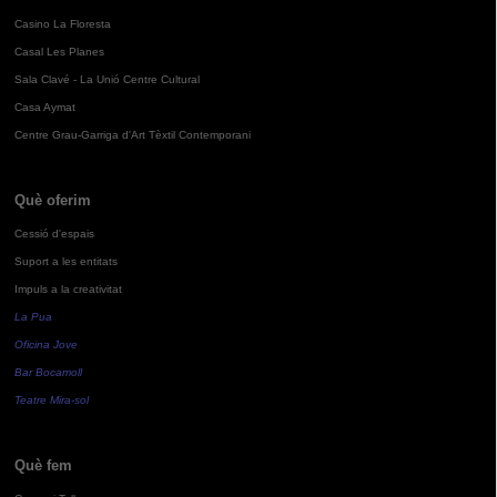
Casino La Floresta
Casal Les Planes
Sala Clavé - La Unió Centre Cultural
Casa Aymat
Centre Grau-Garriga d'Art Tèxtil Contemporani
Què oferim
Cessió d'espais
Suport a les entitats
Impuls a la creativitat
La Pua
Oficina Jove
Bar Bocamoll
Teatre Mira-sol
Què fem