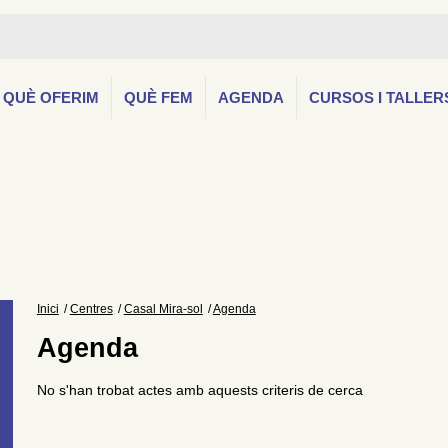
QUÈ OFERIM
QUÈ FEM
AGENDA
CURSOS I TALLER
Inici
Centres
Casal Mira-sol
Agenda
Agenda
No s'han trobat actes amb aquests criteris de cerca