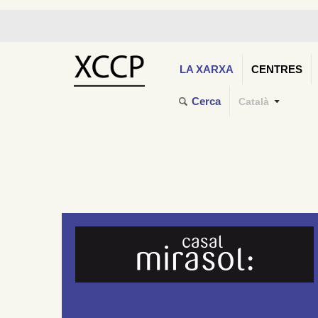
LA XARXA
CENTRES
Cerca
Català