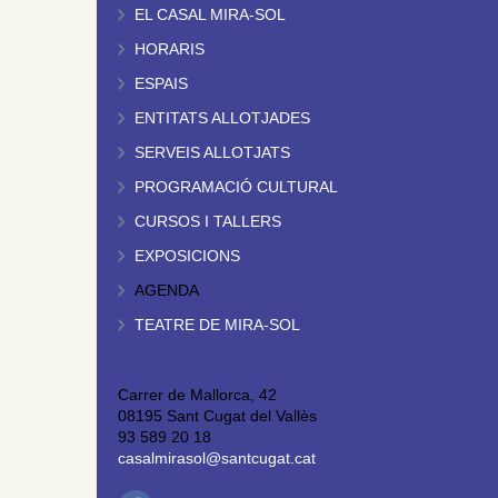
EL CASAL MIRA-SOL
HORARIS
ESPAIS
ENTITATS ALLOTJADES
SERVEIS ALLOTJATS
PROGRAMACIÓ CULTURAL
CURSOS I TALLERS
EXPOSICIONS
AGENDA
TEATRE DE MIRA-SOL
Carrer de Mallorca, 42
08195 Sant Cugat del Vallès
93 589 20 18
casalmirasol@santcugat.cat