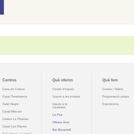
Centres
Què oferim
Què fem
Casa de Cultura
Cessió d'espais
Cursos i Tallers
Casal Torreblanca
Suport a les entitats
Programació pròpia
Xalet Negre
Impuls a la
Exposicions
creativitat
Casal Mira-sol
La Pua
Casino La Floresta
Oficina Jove
Casal Les Planes
Bar Bocamoll
Sala Clavé - La Unió