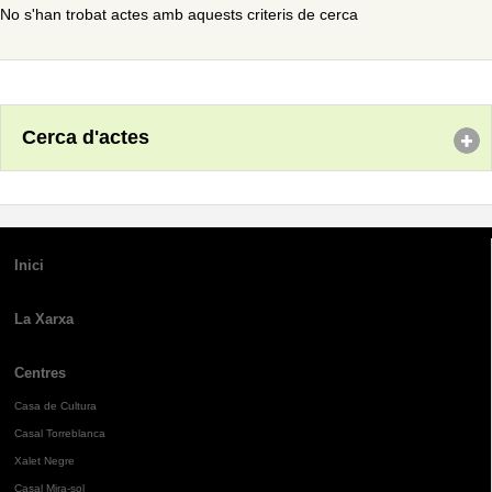
No s'han trobat actes amb aquests criteris de cerca
Cerca d'actes
Inici
La Xarxa
Centres
Casa de Cultura
Casal Torreblanca
Xalet Negre
Casal Mira-sol