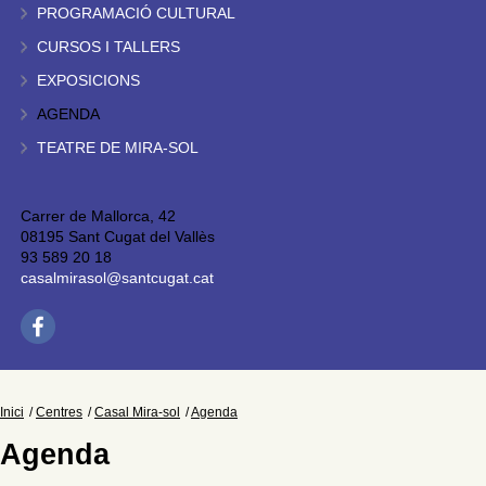
PROGRAMACIÓ CULTURAL
CURSOS I TALLERS
EXPOSICIONS
AGENDA
TEATRE DE MIRA-SOL
Carrer de Mallorca, 42
08195 Sant Cugat del Vallès
93 589 20 18
casalmirasol@santcugat.cat
Inici
Centres
Casal Mira-sol
Agenda
Agenda