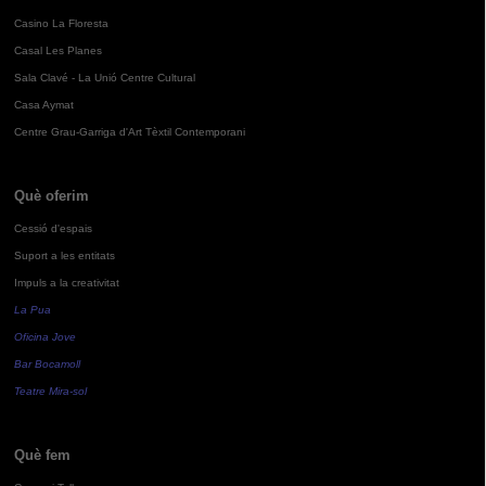
Casino La Floresta
Casal Les Planes
Sala Clavé - La Unió Centre Cultural
Casa Aymat
Centre Grau-Garriga d'Art Tèxtil Contemporani
Què oferim
Cessió d'espais
Suport a les entitats
Impuls a la creativitat
La Pua
Oficina Jove
Bar Bocamoll
Teatre Mira-sol
Què fem