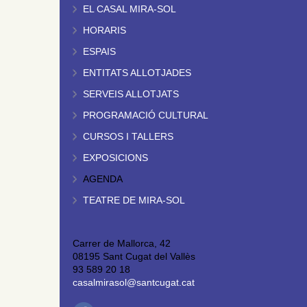
EL CASAL MIRA-SOL
HORARIS
ESPAIS
ENTITATS ALLOTJADES
SERVEIS ALLOTJATS
PROGRAMACIÓ CULTURAL
CURSOS I TALLERS
EXPOSICIONS
AGENDA
TEATRE DE MIRA-SOL
Carrer de Mallorca, 42
08195 Sant Cugat del Vallès
93 589 20 18
casalmirasol@santcugat.cat