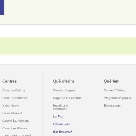
Centres
Què oferim
Què fem
Casa de Cultura
Cessió d'espais
Cursos i Tallers
Casal Torreblanca
Suport a les entitats
Programació pròpia
Xalet Negre
Impuls a la
Exposicions
creativitat
Casal Mira-sol
La Pua
Casino La Floresta
Oficina Jove
Casal Les Planes
Bar Bocamoll
Sala Clavé - La Unió