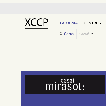
LA XARXA
CENTRES
Cerca
Català