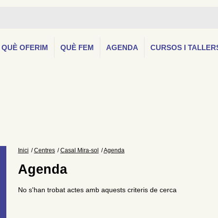
QUÈ OFERIM
QUÈ FEM
AGENDA
CURSOS I TALLER
Inici
Centres
Casal Mira-sol
Agenda
Agenda
No s'han trobat actes amb aquests criteris de cerca