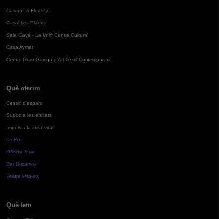
Casino La Floresta
Casal Les Planes
Sala Clavé - La Unió Centre Cultural
Casa Aymat
Centre Grau-Garriga d'Art Tèxtil Contemporani
Què oferim
Cessió d'espais
Suport a les entitats
Impuls a la creativitat
La Pua
Oficina Jove
Bar Bocamoll
Teatre Mira-sol
Què fem