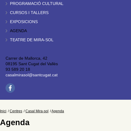
PROGRAMACIÓ CULTURAL
CURSOS I TALLERS
EXPOSICIONS
AGENDA
TEATRE DE MIRA-SOL
Carrer de Mallorca, 42
08195 Sant Cugat del Vallès
93 589 20 18
casalmirasol@santcugat.cat
Inici
Centres
Casal Mira-sol
Agenda
Agenda