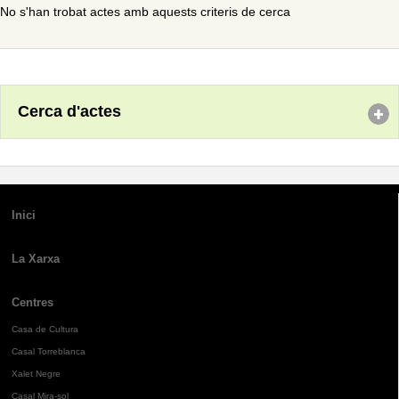
No s'han trobat actes amb aquests criteris de cerca
Cerca d'actes
Inici
La Xarxa
Centres
Casa de Cultura
Casal Torreblanca
Xalet Negre
Casal Mira-sol