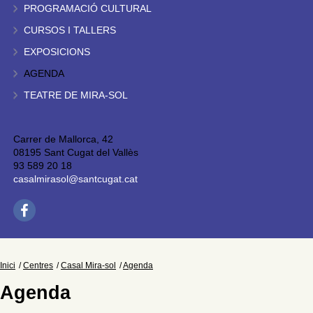
PROGRAMACIÓ CULTURAL
CURSOS I TALLERS
EXPOSICIONS
AGENDA
TEATRE DE MIRA-SOL
Carrer de Mallorca, 42
08195 Sant Cugat del Vallès
93 589 20 18
casalmirasol@santcugat.cat
Inici
Centres
Casal Mira-sol
Agenda
Agenda