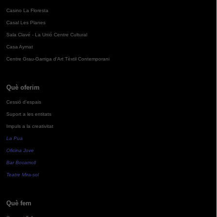
Casino La Floresta
Casal Les Planes
Sala Clavé - La Unió Centre Cultural
Casa Aymat
Centre Grau-Garriga d'Art Tèxtil Contemporani
Què oferim
Cessió d'espais
Suport a les entitats
Impuls a la creativitat
La Pua
Oficina Jove
Bar Bocamoll
Teatre Mira-sol
Què fem