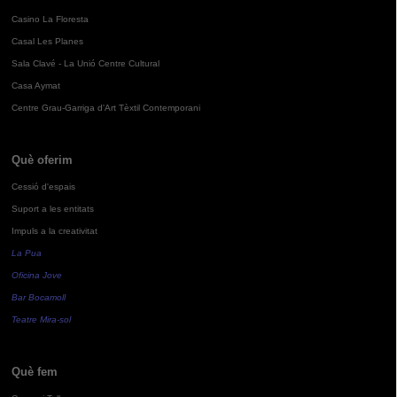
Casino La Floresta
Casal Les Planes
Sala Clavé - La Unió Centre Cultural
Casa Aymat
Centre Grau-Garriga d'Art Tèxtil Contemporani
Què oferim
Cessió d'espais
Suport a les entitats
Impuls a la creativitat
La Pua
Oficina Jove
Bar Bocamoll
Teatre Mira-sol
Què fem