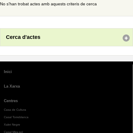
No s'han trobat actes amb aquests criteris de cerca
Cerca d'actes
Inici
La Xarxa
Centres
Casa de Cultura
Casal Torreblanca
Xalet Negre
Casal Mira-sol