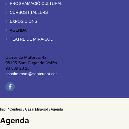
PROGRAMACIÓ CULTURAL
CURSOS I TALLERS
EXPOSICIONS
AGENDA
TEATRE DE MIRA-SOL
Carrer de Mallorca, 42
08195 Sant Cugat del Vallès
93 589 20 18
casalmirasol@santcugat.cat
Inici
Centres
Casal Mira-sol
Agenda
Agenda