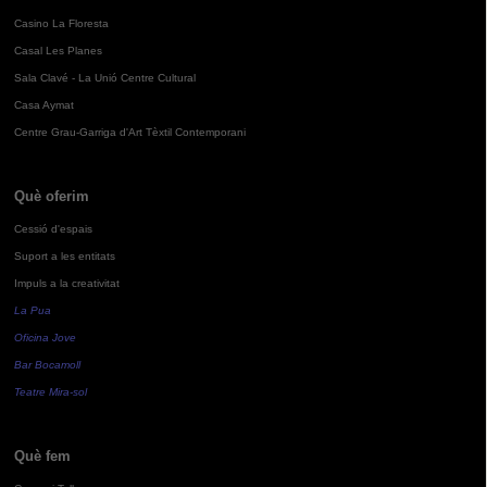
Casino La Floresta
Casal Les Planes
Sala Clavé - La Unió Centre Cultural
Casa Aymat
Centre Grau-Garriga d'Art Tèxtil Contemporani
Què oferim
Cessió d'espais
Suport a les entitats
Impuls a la creativitat
La Pua
Oficina Jove
Bar Bocamoll
Teatre Mira-sol
Què fem