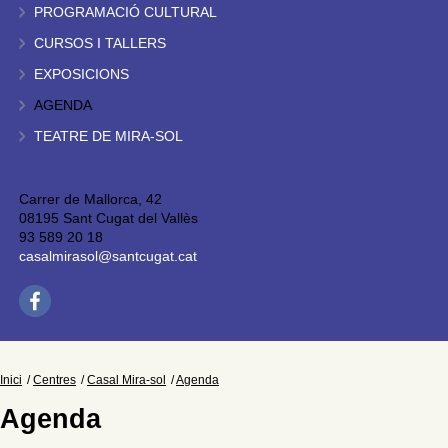
PROGRAMACIÓ CULTURAL
CURSOS I TALLERS
EXPOSICIONS
AGENDA
TEATRE DE MIRA-SOL
Carrer de Mallorca, 42
08195 Sant Cugat del Vallès
93 589 20 18
casalmirasol@santcugat.cat
Inici
Centres
Casal Mira-sol
Agenda
Agenda