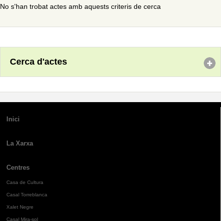
No s'han trobat actes amb aquests criteris de cerca
Cerca d'actes
Inici
La Xarxa
Centres
Casa de Cultura
Casal Torreblanca
Xalet Negre
Casal Mira-sol