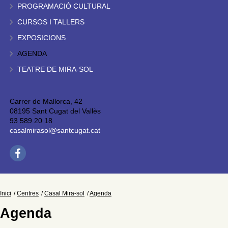
PROGRAMACIÓ CULTURAL
CURSOS I TALLERS
EXPOSICIONS
AGENDA
TEATRE DE MIRA-SOL
Carrer de Mallorca, 42
08195 Sant Cugat del Vallès
93 589 20 18
casalmirasol@santcugat.cat
Inici
Centres
Casal Mira-sol
Agenda
Agenda