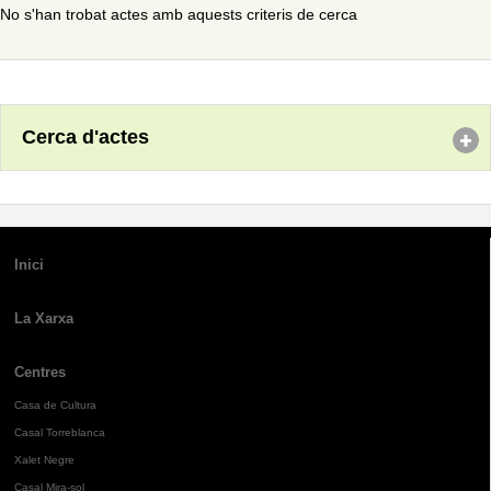
No s'han trobat actes amb aquests criteris de cerca
Cerca d'actes
Inici
La Xarxa
Centres
Casa de Cultura
Casal Torreblanca
Xalet Negre
Casal Mira-sol