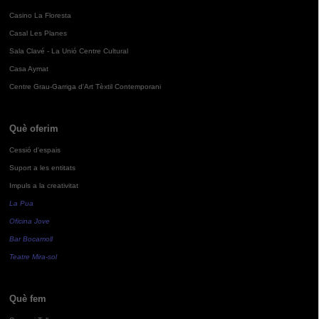
Casino La Floresta
Casal Les Planes
Sala Clavé - La Unió Centre Cultural
Casa Aymat
Centre Grau-Garriga d'Art Tèxtil Contemporani
Què oferim
Cessió d'espais
Suport a les entitats
Impuls a la creativitat
La Pua
Oficina Jove
Bar Bocamoll
Teatre Mira-sol
Què fem