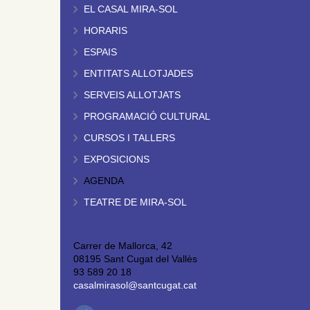
EL CASAL MIRA-SOL
HORARIS
ESPAIS
ENTITATS ALLOTJADES
SERVEIS ALLOTJATS
PROGRAMACIÓ CULTURAL
CURSOS I TALLERS
EXPOSICIONS
AGENDA
TEATRE DE MIRA-SOL
Carrer de Mallorca, 42
08195 Sant Cugat del Vallès
93 589 20 18
casalmirasol@santcugat.cat