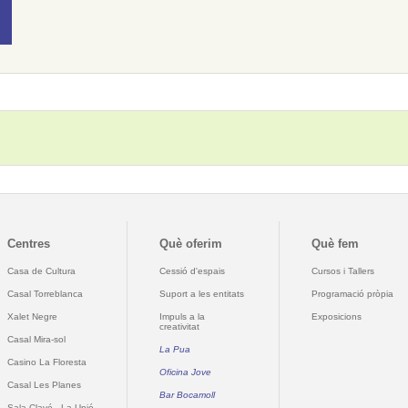
Centres
Què oferim
Què fem
Casa de Cultura
Cessió d'espais
Cursos i Tallers
Casal Torreblanca
Suport a les entitats
Programació pròpia
Xalet Negre
Impuls a la
Exposicions
creativitat
Casal Mira-sol
La Pua
Casino La Floresta
Oficina Jove
Casal Les Planes
Bar Bocamoll
Sala Clavé - La Unió