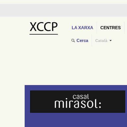
LA XARXA
CENTRES
Cerca
Català