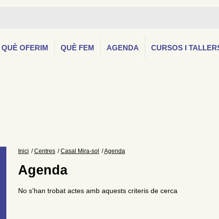
QUÈ OFERIM
QUÈ FEM
AGENDA
CURSOS I TALLER
Inici
Centres
Casal Mira-sol
Agenda
Agenda
No s'han trobat actes amb aquests criteris de cerca