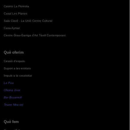
Casino La Floresta
Casal Les Planes
Sala Clavé - La Unió Centre Cultural
Casa Aymat
Centre Grau-Garriga d'Art Tèxtil Contemporani
Què oferim
Cessió d'espais
Suport a les entitats
Impuls a la creativitat
La Pua
Oficina Jove
Bar Bocamoll
Teatre Mira-sol
Què fem