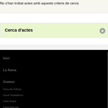
No s'han trobat actes amb aquests criteris de cerca
Cerca d'actes
Inici
La Xarxa
Centres
Casa de Cultura
Casal Torreblanca
Xalet Negre
Casal Mira-sol