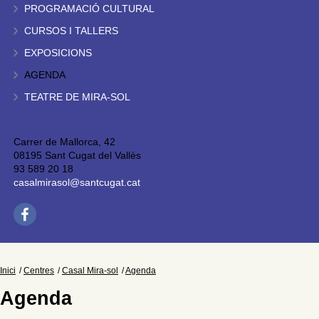
PROGRAMACIÓ CULTURAL
CURSOS I TALLERS
EXPOSICIONS
AGENDA
TEATRE DE MIRA-SOL
Carrer de Mallorca, 42
08195 Sant Cugat del Vallès
93 589 20 18
casalmirasol@santcugat.cat
Inici
Centres
Casal Mira-sol
Agenda
Agenda