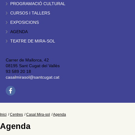
PROGRAMACIÓ CULTURAL
CURSOS I TALLERS
EXPOSICIONS
AGENDA
TEATRE DE MIRA-SOL
Carrer de Mallorca, 42
08195 Sant Cugat del Vallès
93 589 20 18
casalmirasol@santcugat.cat
Inici
Centres
Casal Mira-sol
Agenda
Agenda