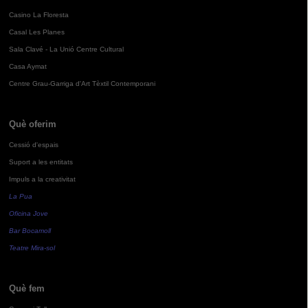
Casino La Floresta
Casal Les Planes
Sala Clavé - La Unió Centre Cultural
Casa Aymat
Centre Grau-Garriga d'Art Tèxtil Contemporani
Què oferim
Cessió d'espais
Suport a les entitats
Impuls a la creativitat
La Pua
Oficina Jove
Bar Bocamoll
Teatre Mira-sol
Què fem