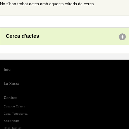
No s'han trobat actes amb aquests criteris de cerca
Cerca d'actes
Inici
La Xarxa
Centres
Casa de Cultura
Casal Torreblanca
Xalet Negre
Casal Mira-sol