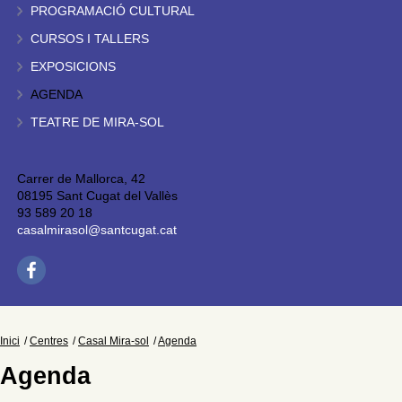
PROGRAMACIÓ CULTURAL
CURSOS I TALLERS
EXPOSICIONS
AGENDA
TEATRE DE MIRA-SOL
Carrer de Mallorca, 42
08195 Sant Cugat del Vallès
93 589 20 18
casalmirasol@santcugat.cat
Inici
Centres
Casal Mira-sol
Agenda
Agenda