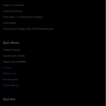
Casino La Floresta
Casal Les Planes
Sala Clavé - La Unió Centre Cultural
Casa Aymat
Centre Grau-Garriga d'Art Tèxtil Contemporani
Què oferim
Cessió d'espais
Suport a les entitats
Impuls a la creativitat
La Pua
Oficina Jove
Bar Bocamoll
Teatre Mira-sol
Què fem