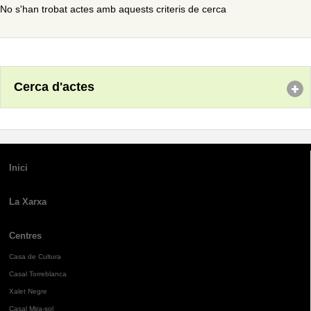
No s'han trobat actes amb aquests criteris de cerca
Cerca d'actes
Inici
La Xarxa
Centres
Casa de Cultura
Casal Torreblanca
Xalet Negre
Casal Mira-sol