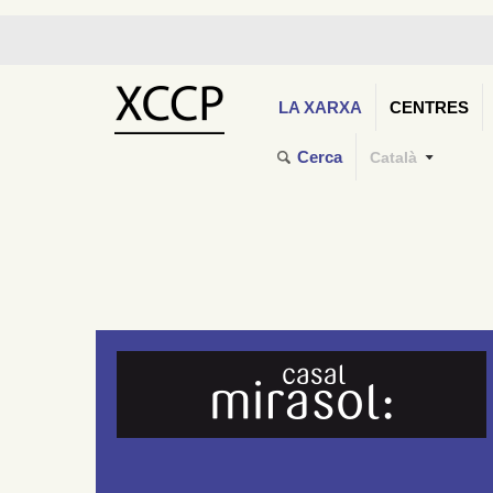
LA XARXA
CENTRES
Cerca
Català