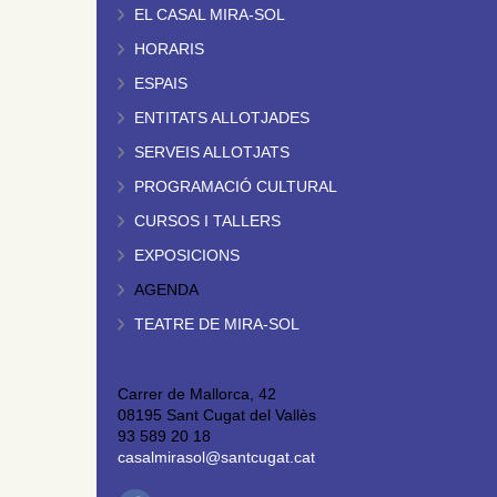
EL CASAL MIRA-SOL
HORARIS
ESPAIS
ENTITATS ALLOTJADES
SERVEIS ALLOTJATS
PROGRAMACIÓ CULTURAL
CURSOS I TALLERS
EXPOSICIONS
AGENDA
TEATRE DE MIRA-SOL
Carrer de Mallorca, 42
08195 Sant Cugat del Vallès
93 589 20 18
casalmirasol@santcugat.cat