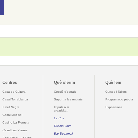
Centres
Què oferim
Què fem
Casa de Cultura
Cessió d'espais
Cursos i Tallers
Casal Torreblanca
Suport a les entitats
Programació pròpia
Xalet Negre
Impuls a la
Exposicions
creativitat
Casal Mira-sol
La Pua
Casino La Floresta
Oficina Jove
Casal Les Planes
Bar Bocamoll
Sala Clavé - La Unió