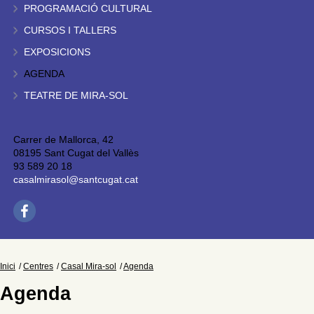
PROGRAMACIÓ CULTURAL
CURSOS I TALLERS
EXPOSICIONS
AGENDA
TEATRE DE MIRA-SOL
Carrer de Mallorca, 42
08195 Sant Cugat del Vallès
93 589 20 18
casalmirasol@santcugat.cat
Inici
Centres
Casal Mira-sol
Agenda
Agenda