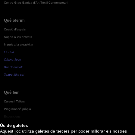
Centre Grau-Garriga d'Art Tèxtil Contemporani
Què oferim
Cessió d'espais
Suport a les entitats
Impuls a la creativitat
La Pua
Oficina Jove
Bar Bocamoll
Teatre Mira-sol
Què fem
Cursos i Tallers
Programació pròpia
Exposicions
Ús de galetes
Aquest lloc utilitza galetes de tercers per poder millorar els nostres
Agenda