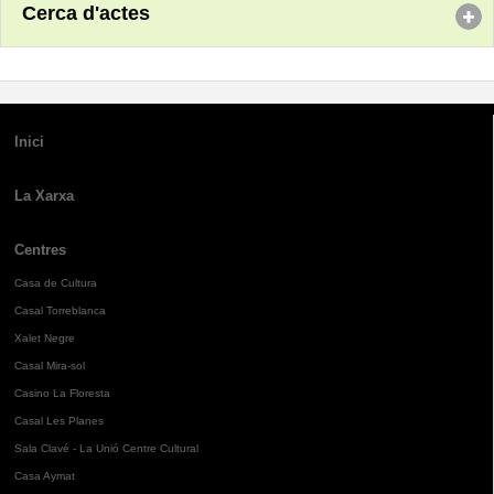
Cerca d'actes
Inici
La Xarxa
Centres
Casa de Cultura
Casal Torreblanca
Xalet Negre
Casal Mira-sol
Casino La Floresta
Casal Les Planes
Sala Clavé - La Unió Centre Cultural
Casa Aymat