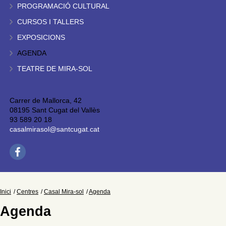
PROGRAMACIÓ CULTURAL
CURSOS I TALLERS
EXPOSICIONS
AGENDA
TEATRE DE MIRA-SOL
Carrer de Mallorca, 42
08195 Sant Cugat del Vallès
93 589 20 18
casalmirasol@santcugat.cat
Inici
Centres
Casal Mira-sol
Agenda
Agenda