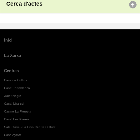
Cerca d'actes
Inici
La Xarxa
Centres
Casa de Cultura
Casal Torreblanca
Xalet Negre
Casal Mira-sol
Casino La Floresta
Casal Les Planes
Sala Clavé - La Unió Centre Cultural
Casa Aymat