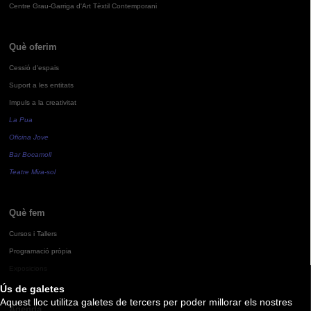
Centre Grau-Garriga d'Art Tèxtil Contemporani
Què oferim
Cessió d'espais
Suport a les entitats
Impuls a la creativitat
La Pua
Oficina Jove
Bar Bocamoll
Teatre Mira-sol
Què fem
Cursos i Tallers
Programació pròpia
Exposicions
Ús de galetes
Aquest lloc utilitza galetes de tercers per poder millorar els nostres
Agenda