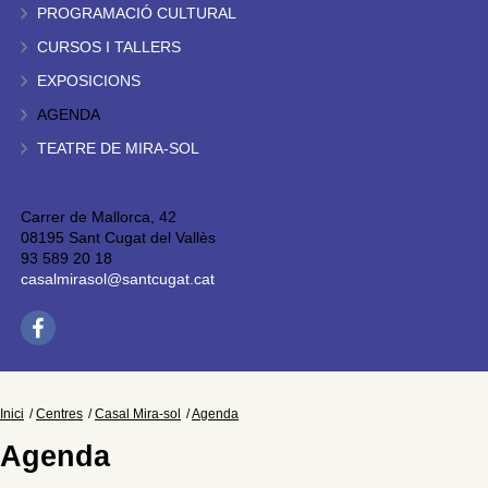
PROGRAMACIÓ CULTURAL
CURSOS I TALLERS
EXPOSICIONS
AGENDA
TEATRE DE MIRA-SOL
Carrer de Mallorca, 42
08195 Sant Cugat del Vallès
93 589 20 18
casalmirasol@santcugat.cat
Inici
Centres
Casal Mira-sol
Agenda
Agenda