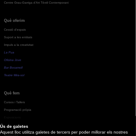
Centre Grau-Garriga d'Art Tèxtil Contemporani
Què oferim
Cessió d'espais
Suport a les entitats
Impuls a la creativitat
La Pua
Oficina Jove
Bar Bocamoll
Teatre Mira-sol
Què fem
Cursos i Tallers
Programació pròpia
Exposicions
Ús de galetes
Aquest lloc utilitza galetes de tercers per poder millorar els nostres
Agenda