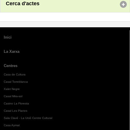
Cerca d'actes
Inici
La Xarxa
Centres
Casa de Cultura
Casal Torreblanca
Xalet Negre
Casal Mira-sol
Casino La Floresta
Casal Les Planes
Sala Clavé - La Unió Centre Cultural
Casa Aymat