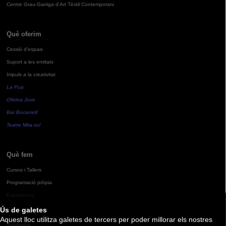
Centre Grau-Garriga d'Art Tèxtil Contemporani
Què oferim
Cessió d'espais
Suport a les entitats
Impuls a la creativitat
La Pua
Oficina Jove
Bar Bocamoll
Teatre Mira-sol
Què fem
Cursos i Tallers
Programació pròpia
Exposicions
Ús de galetes
Aquest lloc utilitza galetes de tercers per poder millorar els nostres
Agenda