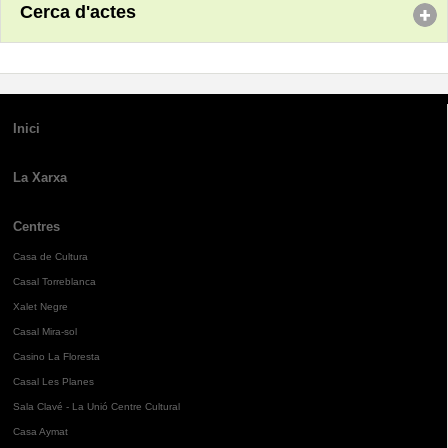
Cerca d'actes
Inici
La Xarxa
Centres
Casa de Cultura
Casal Torreblanca
Xalet Negre
Casal Mira-sol
Casino La Floresta
Casal Les Planes
Sala Clavé - La Unió Centre Cultural
Casa Aymat