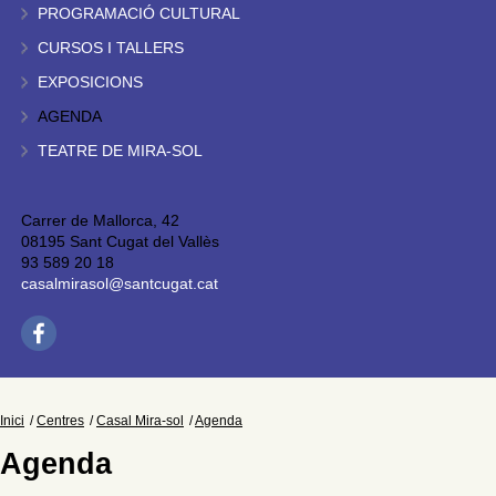
PROGRAMACIÓ CULTURAL
CURSOS I TALLERS
EXPOSICIONS
AGENDA
TEATRE DE MIRA-SOL
Carrer de Mallorca, 42
08195 Sant Cugat del Vallès
93 589 20 18
casalmirasol@santcugat.cat
Inici
Centres
Casal Mira-sol
Agenda
Agenda