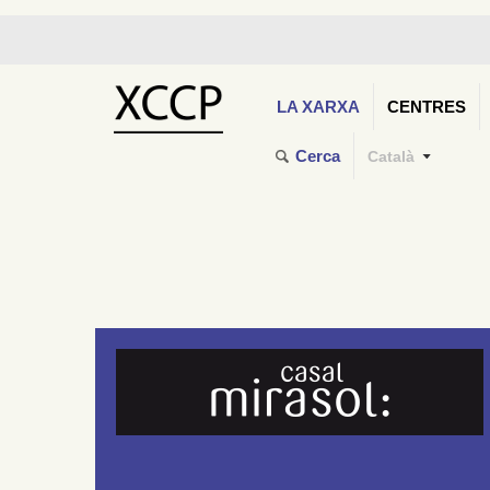
LA XARXA
CENTRES
Cerca
Català