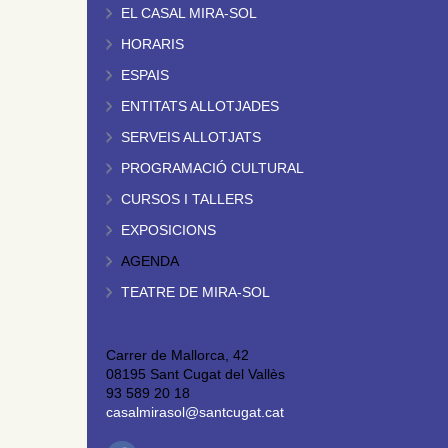
EL CASAL MIRA-SOL
HORARIS
ESPAIS
ENTITATS ALLOTJADES
SERVEIS ALLOTJATS
PROGRAMACIÓ CULTURAL
CURSOS I TALLERS
EXPOSICIONS
AGENDA
TEATRE DE MIRA-SOL
Carrer de Mallorca, 42
08195 Sant Cugat del Vallès
93 589 20 18
casalmirasol@santcugat.cat