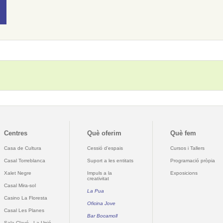
Centres
Què oferim
Què fem
Casa de Cultura
Cessió d'espais
Cursos i Tallers
Casal Torreblanca
Suport a les entitats
Programació pròpia
Xalet Negre
Impuls a la
Exposicions
creativitat
Casal Mira-sol
La Pua
Casino La Floresta
Oficina Jove
Casal Les Planes
Bar Bocamoll
Sala Clavé - La Unió