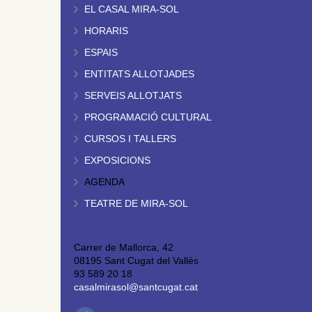
EL CASAL MIRA-SOL
HORARIS
ESPAIS
ENTITATS ALLOTJADES
SERVEIS ALLOTJATS
PROGRAMACIÓ CULTURAL
CURSOS I TALLERS
EXPOSICIONS
AGENDA
TEATRE DE MIRA-SOL
Carrer de Mallorca, 42
08195 Sant Cugat del Vallès
93 589 20 18
casalmirasol@santcugat.cat