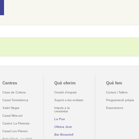
Centres
Què oferim
Què fem
Casa de Cultura
Cessió d'espais
Cursos i Tallers
Casal Torreblanca
Suport a les entitats
Programació pròpia
Xalet Negre
Impuls a la
Exposicions
creativitat
Casal Mira-sol
La Pua
Casino La Floresta
Oficina Jove
Casal Les Planes
Bar Bocamoll
Sala Clavé - La Unió