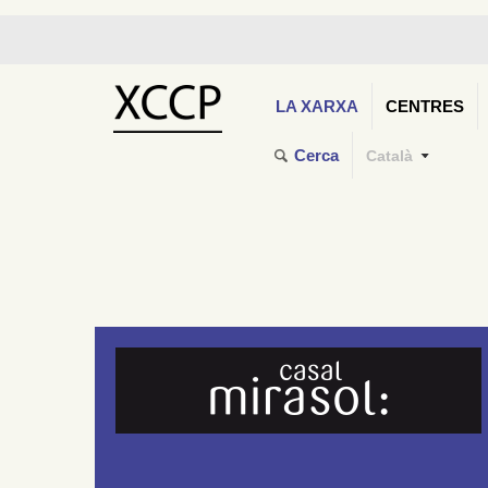
LA XARXA
CENTRES
Cerca
Català