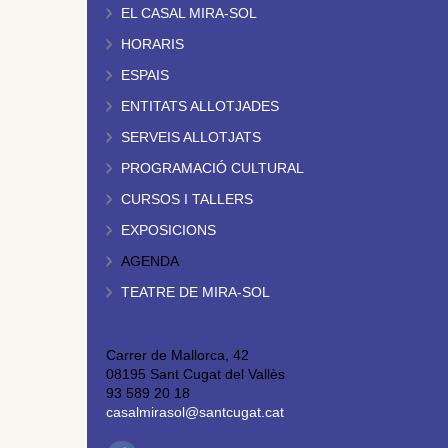
EL CASAL MIRA-SOL
HORARIS
ESPAIS
ENTITATS ALLOTJADES
SERVEIS ALLOTJATS
PROGRAMACIÓ CULTURAL
CURSOS I TALLERS
EXPOSICIONS
AGENDA
TEATRE DE MIRA-SOL
Carrer de Mallorca, 42
08195 Sant Cugat del Vallès
93 589 20 18
casalmirasol@santcugat.cat