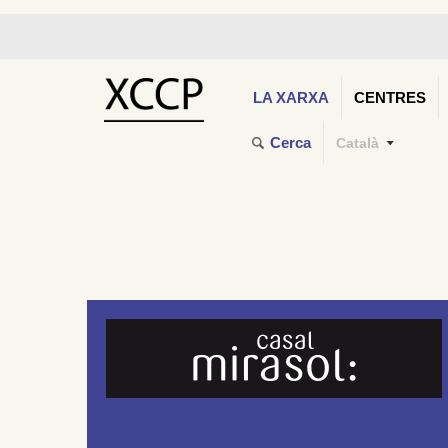
LA XARXA
CENTRES
Cerca
Català