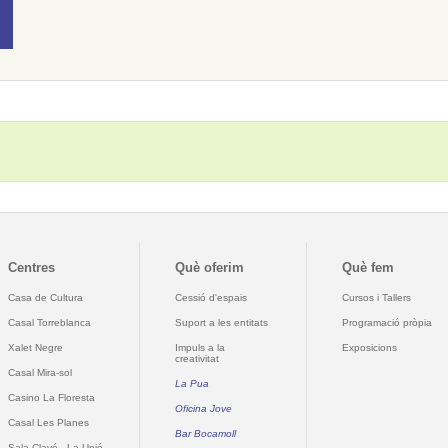
Centres
Què oferim
Què fem
Casa de Cultura
Cessió d'espais
Cursos i Tallers
Casal Torreblanca
Suport a les entitats
Programació pròpia
Xalet Negre
Impuls a la
Exposicions
creativitat
Casal Mira-sol
La Pua
Casino La Floresta
Oficina Jove
Casal Les Planes
Bar Bocamoll
Sala Clavé - La Unió