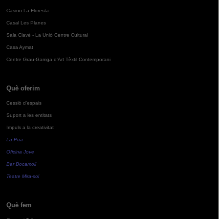
Casino La Floresta
Casal Les Planes
Sala Clavé - La Unió Centre Cultural
Casa Aymat
Centre Grau-Garriga d'Art Tèxtil Contemporani
Què oferim
Cessió d'espais
Suport a les entitats
Impuls a la creativitat
La Pua
Oficina Jove
Bar Bocamoll
Teatre Mira-sol
Què fem