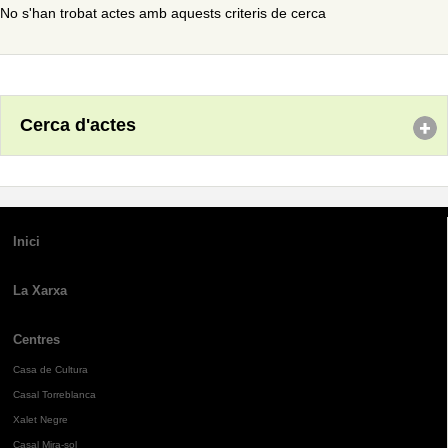
No s'han trobat actes amb aquests criteris de cerca
Cerca d'actes
Inici
La Xarxa
Centres
Casa de Cultura
Casal Torreblanca
Xalet Negre
Casal Mira-sol