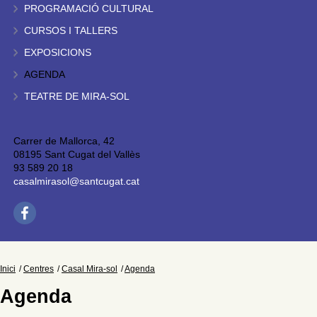
PROGRAMACIÓ CULTURAL
CURSOS I TALLERS
EXPOSICIONS
AGENDA
TEATRE DE MIRA-SOL
Carrer de Mallorca, 42
08195 Sant Cugat del Vallès
93 589 20 18
casalmirasol@santcugat.cat
Inici
Centres
Casal Mira-sol
Agenda
Agenda