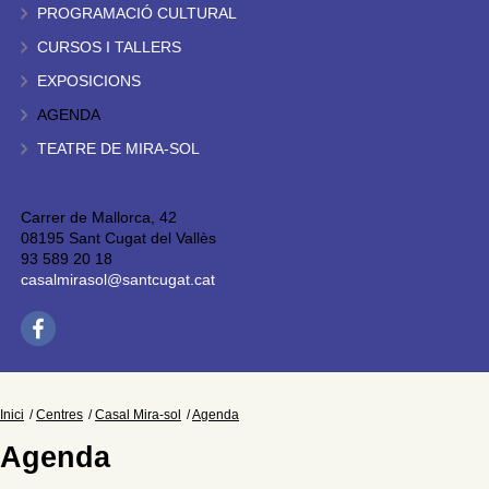
PROGRAMACIÓ CULTURAL
CURSOS I TALLERS
EXPOSICIONS
AGENDA
TEATRE DE MIRA-SOL
Carrer de Mallorca, 42
08195 Sant Cugat del Vallès
93 589 20 18
casalmirasol@santcugat.cat
Inici
Centres
Casal Mira-sol
Agenda
Agenda