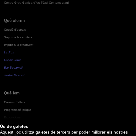
Centre Grau-Garriga d'Art Tèxtil Contemporani
Què oferim
Cessió d'espais
Suport a les entitats
Impuls a la creativitat
La Pua
Oficina Jove
Bar Bocamoll
Teatre Mira-sol
Què fem
Cursos i Tallers
Programació pròpia
Exposicions
Ús de galetes
Aquest lloc utilitza galetes de tercers per poder millorar els nostres
Agenda