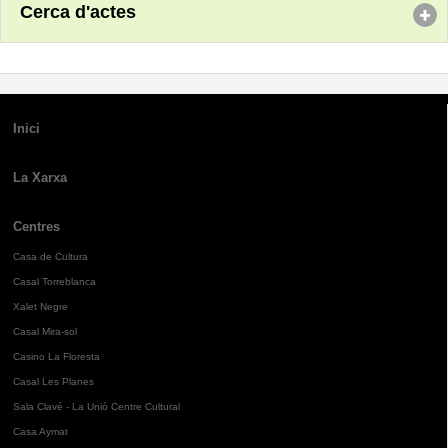
Cerca d'actes
Inici
La Xarxa
Centres
Casa de Cultura
Casal Torreblanca
Xalet Negre
Casal Mira-sol
Casino La Floresta
Casal Les Planes
Sala Clavé - La Unió Centre Cultural
Casa Aymat