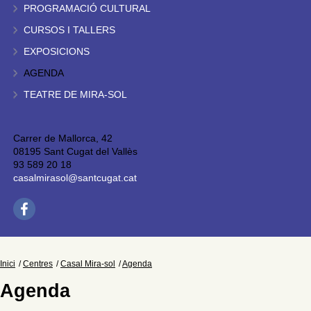
PROGRAMACIÓ CULTURAL
CURSOS I TALLERS
EXPOSICIONS
AGENDA
TEATRE DE MIRA-SOL
Carrer de Mallorca, 42
08195 Sant Cugat del Vallès
93 589 20 18
casalmirasol@santcugat.cat
Inici
Centres
Casal Mira-sol
Agenda
Agenda