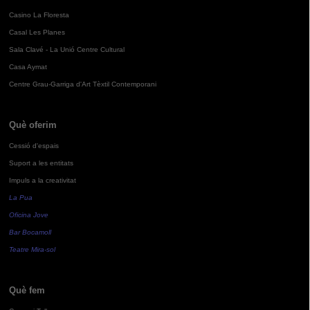
Casino La Floresta
Casal Les Planes
Sala Clavé - La Unió Centre Cultural
Casa Aymat
Centre Grau-Garriga d'Art Tèxtil Contemporani
Què oferim
Cessió d'espais
Suport a les entitats
Impuls a la creativitat
La Pua
Oficina Jove
Bar Bocamoll
Teatre Mira-sol
Què fem