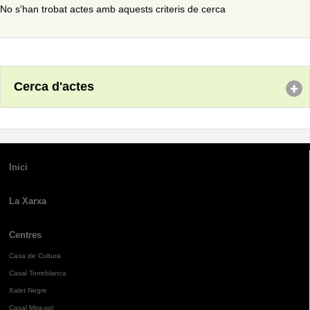
No s'han trobat actes amb aquests criteris de cerca
Cerca d'actes
Inici
La Xarxa
Centres
Casa de Cultura
Casal Torreblanca
Xalet Negre
Casal Mira-sol