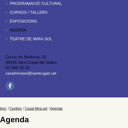
PROGRAMACIÓ CULTURAL
CURSOS I TALLERS
EXPOSICIONS
AGENDA
TEATRE DE MIRA-SOL
Carrer de Mallorca, 42
08195 Sant Cugat del Vallès
93 589 20 18
casalmirasol@santcugat.cat
Inici
Centres
Casal Mira-sol
Agenda
Agenda