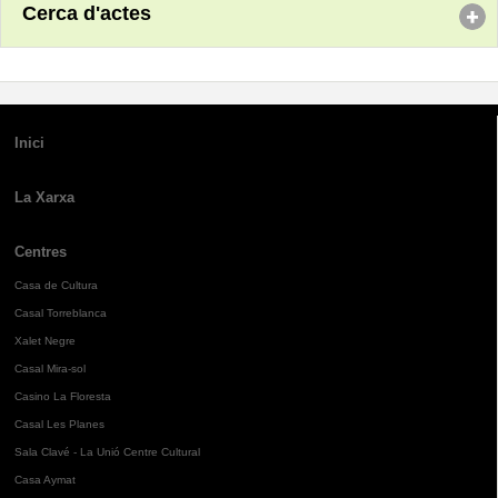
Cerca d'actes
Inici
La Xarxa
Centres
Casa de Cultura
Casal Torreblanca
Xalet Negre
Casal Mira-sol
Casino La Floresta
Casal Les Planes
Sala Clavé - La Unió Centre Cultural
Casa Aymat