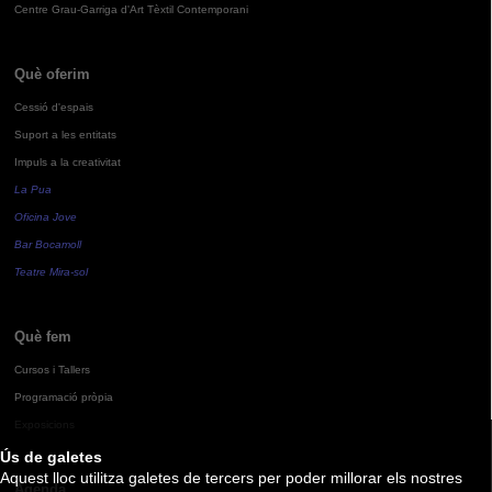
Centre Grau-Garriga d'Art Tèxtil Contemporani
Què oferim
Cessió d'espais
Suport a les entitats
Impuls a la creativitat
La Pua
Oficina Jove
Bar Bocamoll
Teatre Mira-sol
Què fem
Cursos i Tallers
Programació pròpia
Exposicions
Ús de galetes
Aquest lloc utilitza galetes de tercers per poder millorar els nostres
Agenda