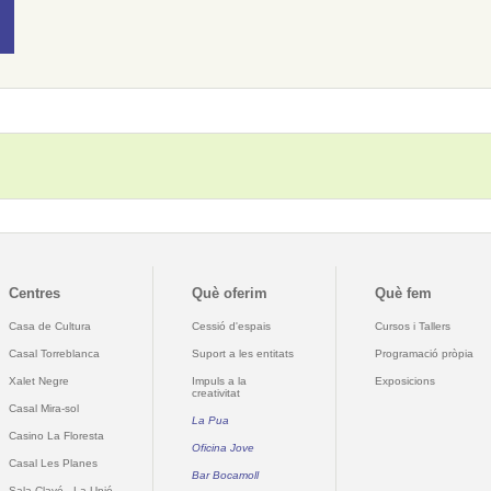
Centres
Què oferim
Què fem
Casa de Cultura
Cessió d'espais
Cursos i Tallers
Casal Torreblanca
Suport a les entitats
Programació pròpia
Xalet Negre
Impuls a la
Exposicions
creativitat
Casal Mira-sol
La Pua
Casino La Floresta
Oficina Jove
Casal Les Planes
Bar Bocamoll
Sala Clavé - La Unió