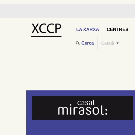
LA XARXA
CENTRES
Cerca
Català