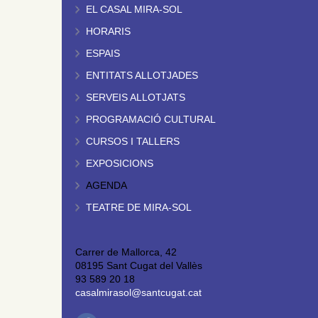
EL CASAL MIRA-SOL
HORARIS
ESPAIS
ENTITATS ALLOTJADES
SERVEIS ALLOTJATS
PROGRAMACIÓ CULTURAL
CURSOS I TALLERS
EXPOSICIONS
AGENDA
TEATRE DE MIRA-SOL
Carrer de Mallorca, 42
08195 Sant Cugat del Vallès
93 589 20 18
casalmirasol@santcugat.cat