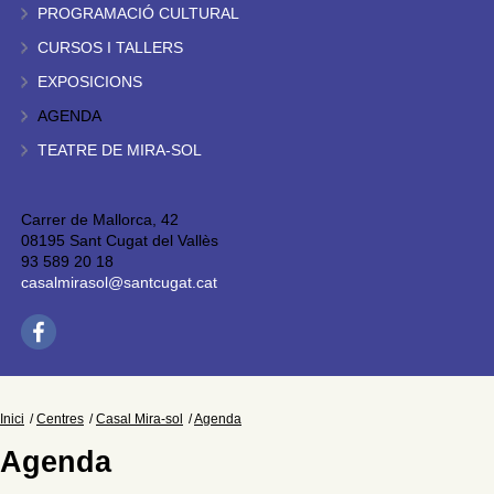
PROGRAMACIÓ CULTURAL
CURSOS I TALLERS
EXPOSICIONS
AGENDA
TEATRE DE MIRA-SOL
Carrer de Mallorca, 42
08195 Sant Cugat del Vallès
93 589 20 18
casalmirasol@santcugat.cat
Inici
Centres
Casal Mira-sol
Agenda
Agenda