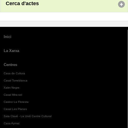
Cerca d'actes
Inici
La Xarxa
Centres
Casa de Cultura
Casal Torreblanca
Xalet Negre
Casal Mira-sol
Casino La Floresta
Casal Les Planes
Sala Clavé - La Unió Centre Cultural
Casa Aymat