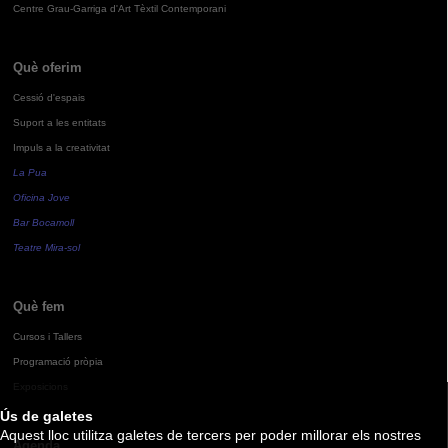
Centre Grau-Garriga d'Art Tèxtil Contemporani
Què oferim
Cessió d'espais
Suport a les entitats
Impuls a la creativitat
La Pua
Oficina Jove
Bar Bocamoll
Teatre Mira-sol
Què fem
Cursos i Tallers
Programació pròpia
Exposicions
Ús de galetes
Aquest lloc utilitza galetes de tercers per poder millorar els nostres
Agenda