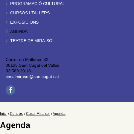
PROGRAMACIÓ CULTURAL
CURSOS I TALLERS
EXPOSICIONS
AGENDA
TEATRE DE MIRA-SOL
Carrer de Mallorca, 42
08195 Sant Cugat del Vallès
93 589 20 18
casalmirasol@santcugat.cat
Inici
Centres
Casal Mira-sol
Agenda
Agenda