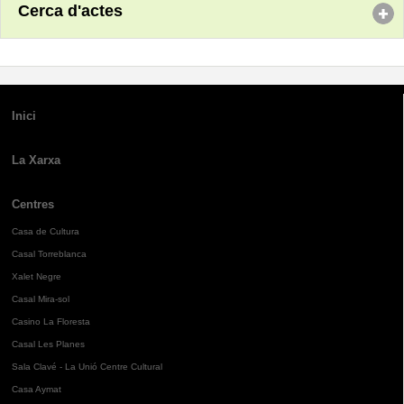
Cerca d'actes
Inici
La Xarxa
Centres
Casa de Cultura
Casal Torreblanca
Xalet Negre
Casal Mira-sol
Casino La Floresta
Casal Les Planes
Sala Clavé - La Unió Centre Cultural
Casa Aymat