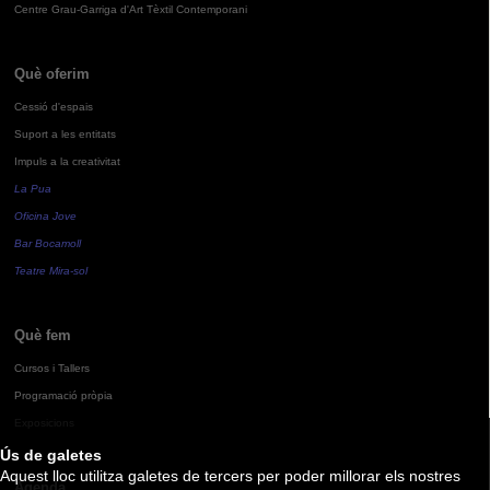
Centre Grau-Garriga d'Art Tèxtil Contemporani
Què oferim
Cessió d'espais
Suport a les entitats
Impuls a la creativitat
La Pua
Oficina Jove
Bar Bocamoll
Teatre Mira-sol
Què fem
Cursos i Tallers
Programació pròpia
Exposicions
Ús de galetes
Aquest lloc utilitza galetes de tercers per poder millorar els nostres
Agenda