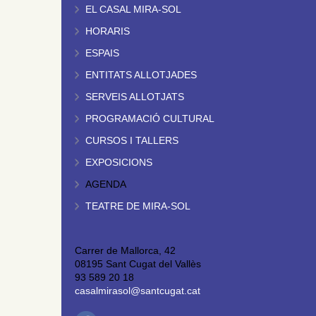
EL CASAL MIRA-SOL
HORARIS
ESPAIS
ENTITATS ALLOTJADES
SERVEIS ALLOTJATS
PROGRAMACIÓ CULTURAL
CURSOS I TALLERS
EXPOSICIONS
AGENDA
TEATRE DE MIRA-SOL
Carrer de Mallorca, 42
08195 Sant Cugat del Vallès
93 589 20 18
casalmirasol@santcugat.cat