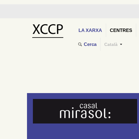
LA XARXA
CENTRES
Cerca
Català