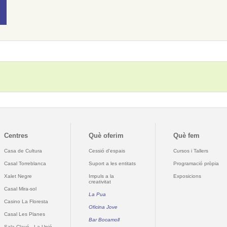
Centres
Què oferim
Què fem
Casa de Cultura
Cessió d'espais
Cursos i Tallers
Casal Torreblanca
Suport a les entitats
Programació pròpia
Xalet Negre
Impuls a la
Exposicions
creativitat
Casal Mira-sol
La Pua
Casino La Floresta
Oficina Jove
Casal Les Planes
Bar Bocamoll
Sala Clavé - La Unió