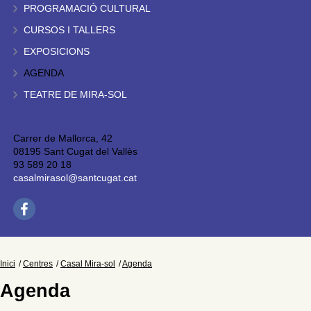
PROGRAMACIÓ CULTURAL
CURSOS I TALLERS
EXPOSICIONS
AGENDA
TEATRE DE MIRA-SOL
Carrer de Mallorca, 42
08195 Sant Cugat del Vallès
93 589 20 18
casalmirasol@santcugat.cat
Inici
Centres
Casal Mira-sol
Agenda
Agenda