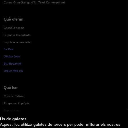
Centre Grau-Garriga d'Art Tèxtil Contemporani
Què oferim
Cessió d'espais
Suport a les entitats
Impuls a la creativitat
La Pua
Oficina Jove
Bar Bocamoll
Teatre Mira-sol
Què fem
Cursos i Tallers
Programació pròpia
Exposicions
Ús de galetes
Aquest lloc utilitza galetes de tercers per poder millorar els nostres
Agenda