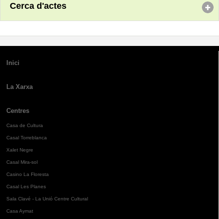
Cerca d'actes
Inici
La Xarxa
Centres
Casa de Cultura
Casal Torreblanca
Xalet Negre
Casal Mira-sol
Casino La Floresta
Casal Les Planes
Sala Clavé - La Unió Centre Cultural
Casa Aymat