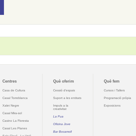
Centres
Què oferim
Què fem
Casa de Cultura
Cessió d'espais
Cursos i Tallers
Casal Torreblanca
Suport a les entitats
Programació pròpia
Xalet Negre
Impuls a la
Exposicions
creativitat
Casal Mira-sol
La Pua
Casino La Floresta
Oficina Jove
Casal Les Planes
Bar Bocamoll
Sala Clavé - La Unió