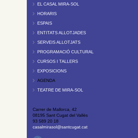
EL CASAL MIRA-SOL
HORARIS
ESPAIS
ENTITATS ALLOTJADES
SERVEIS ALLOTJATS
PROGRAMACIÓ CULTURAL
CURSOS I TALLERS
EXPOSICIONS
AGENDA
TEATRE DE MIRA-SOL
Carrer de Mallorca, 42
08195 Sant Cugat del Vallès
93 589 20 18
casalmirasol@santcugat.cat