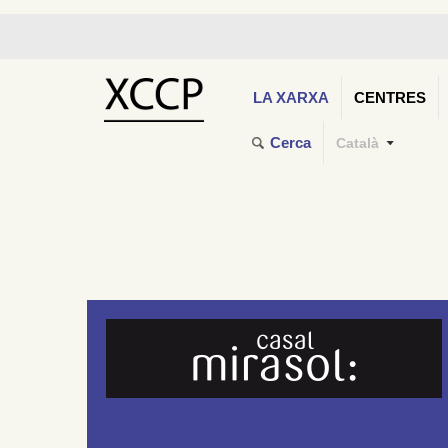
LA XARXA
CENTRES
Cerca
Català