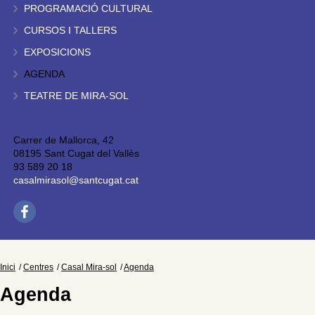
PROGRAMACIÓ CULTURAL
CURSOS I TALLERS
EXPOSICIONS
AGENDA
TEATRE DE MIRA-SOL
Carrer de Mallorca, 42
08195 Sant Cugat del Vallès
93 589 20 18
casalmirasol@santcugat.cat
Inici
Centres
Casal Mira-sol
Agenda
Agenda