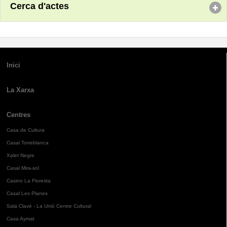
Cerca d'actes
Inici
La Xarxa
Centres
Casa de Cultura
Casal Torreblanca
Xalet Negre
Casal Mira-sol
Casino La Floresta
Casal Les Planes
Sala Clavé - La Unió Centre Cultural
Casa Aymat