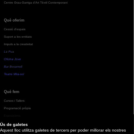
Centre Grau-Garriga d'Art Tèxtil Contemporani
Què oferim
Cessió d'espais
Suport a les entitats
Impuls a la creativitat
La Pua
Oficina Jove
Bar Bocamoll
Teatre Mira-sol
Què fem
Cursos i Tallers
Programació pròpia
Exposicions
Ús de galetes
Aquest lloc utilitza galetes de tercers per poder millorar els nostres
Agenda