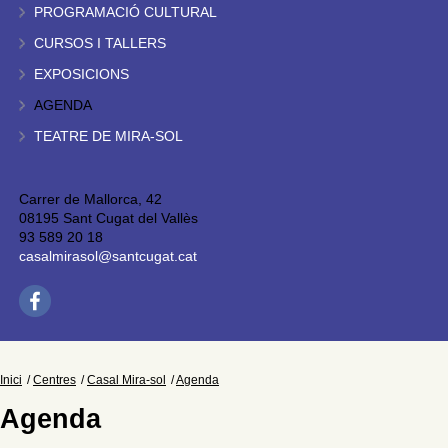
PROGRAMACIÓ CULTURAL
CURSOS I TALLERS
EXPOSICIONS
AGENDA
TEATRE DE MIRA-SOL
Carrer de Mallorca, 42
08195 Sant Cugat del Vallès
93 589 20 18
casalmirasol@santcugat.cat
Inici
Centres
Casal Mira-sol
Agenda
Agenda