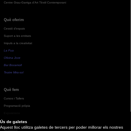
Centre Grau-Garriga d'Art Tèxtil Contemporani
Què oferim
Cessió d'espais
Suport a les entitats
Impuls a la creativitat
La Pua
Oficina Jove
Bar Bocamoll
Teatre Mira-sol
Què fem
Cursos i Tallers
Programació pròpia
Exposicions
Ús de galetes
Aquest lloc utilitza galetes de tercers per poder millorar els nostres
Agenda