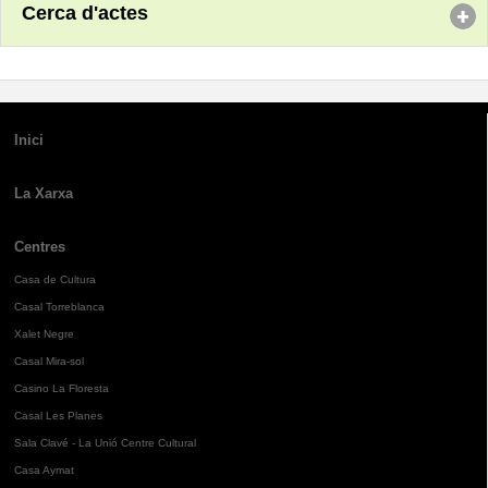
Cerca d'actes
Inici
La Xarxa
Centres
Casa de Cultura
Casal Torreblanca
Xalet Negre
Casal Mira-sol
Casino La Floresta
Casal Les Planes
Sala Clavé - La Unió Centre Cultural
Casa Aymat