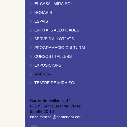
EL CASAL MIRA-SOL
HORARIS
ESPAIS
ENTITATS ALLOTJADES
SERVEIS ALLOTJATS
PROGRAMACIÓ CULTURAL
CURSOS I TALLERS
EXPOSICIONS
AGENDA
TEATRE DE MIRA-SOL
Carrer de Mallorca, 42
08195 Sant Cugat del Vallès
93 589 20 18
casalmirasol@santcugat.cat