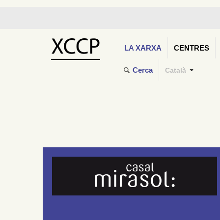
LA XARXA
CENTRES
Cerca
Català