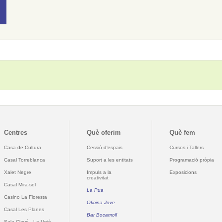
Centres
Què oferim
Què fem
Casa de Cultura
Cessió d'espais
Cursos i Tallers
Casal Torreblanca
Suport a les entitats
Programació pròpia
Xalet Negre
Impuls a la
Exposicions
creativitat
Casal Mira-sol
La Pua
Casino La Floresta
Oficina Jove
Casal Les Planes
Bar Bocamoll
Sala Clavé - La Unió