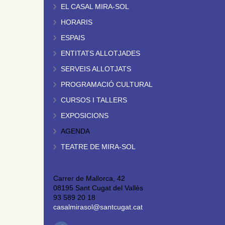
EL CASAL MIRA-SOL
HORARIS
ESPAIS
ENTITATS ALLOTJADES
SERVEIS ALLOTJATS
PROGRAMACIÓ CULTURAL
CURSOS I TALLERS
EXPOSICIONS
AGENDA
TEATRE DE MIRA-SOL
Carrer de Mallorca, 42
08195 Sant Cugat del Vallès
93 589 20 18
casalmirasol@santcugat.cat