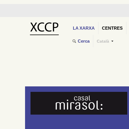
LA XARXA
CENTRES
Cerca
Català