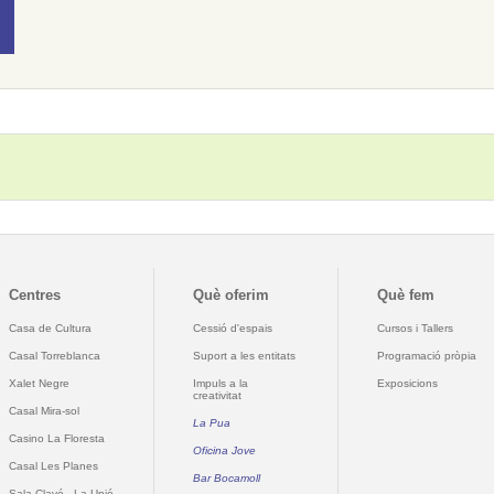
Centres
Què oferim
Què fem
Casa de Cultura
Cessió d'espais
Cursos i Tallers
Casal Torreblanca
Suport a les entitats
Programació pròpia
Xalet Negre
Impuls a la
Exposicions
creativitat
Casal Mira-sol
La Pua
Casino La Floresta
Oficina Jove
Casal Les Planes
Bar Bocamoll
Sala Clavé - La Unió