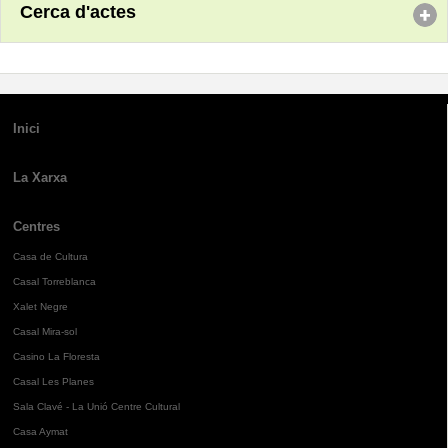
Cerca d'actes
Inici
La Xarxa
Centres
Casa de Cultura
Casal Torreblanca
Xalet Negre
Casal Mira-sol
Casino La Floresta
Casal Les Planes
Sala Clavé - La Unió Centre Cultural
Casa Aymat