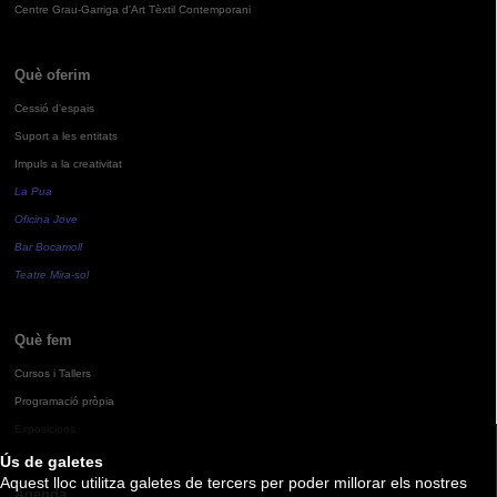
Centre Grau-Garriga d'Art Tèxtil Contemporani
Què oferim
Cessió d'espais
Suport a les entitats
Impuls a la creativitat
La Pua
Oficina Jove
Bar Bocamoll
Teatre Mira-sol
Què fem
Cursos i Tallers
Programació pròpia
Exposicions
Ús de galetes
Aquest lloc utilitza galetes de tercers per poder millorar els nostres
Agenda