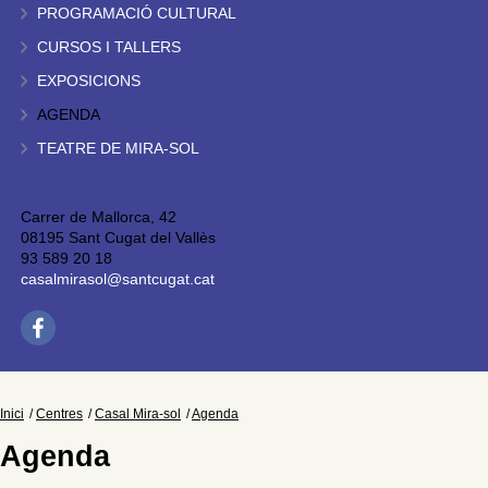
PROGRAMACIÓ CULTURAL
CURSOS I TALLERS
EXPOSICIONS
AGENDA
TEATRE DE MIRA-SOL
Carrer de Mallorca, 42
08195 Sant Cugat del Vallès
93 589 20 18
casalmirasol@santcugat.cat
Inici
Centres
Casal Mira-sol
Agenda
Agenda