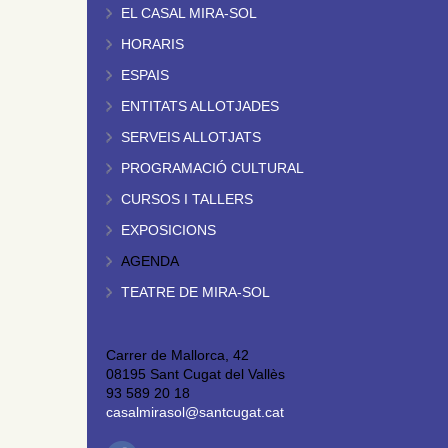
EL CASAL MIRA-SOL
HORARIS
ESPAIS
ENTITATS ALLOTJADES
SERVEIS ALLOTJATS
PROGRAMACIÓ CULTURAL
CURSOS I TALLERS
EXPOSICIONS
AGENDA
TEATRE DE MIRA-SOL
Carrer de Mallorca, 42
08195 Sant Cugat del Vallès
93 589 20 18
casalmirasol@santcugat.cat