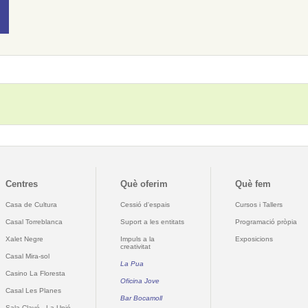
Centres
Què oferim
Què fem
Casa de Cultura
Cessió d'espais
Cursos i Tallers
Casal Torreblanca
Suport a les entitats
Programació pròpia
Xalet Negre
Impuls a la
Exposicions
creativitat
Casal Mira-sol
La Pua
Casino La Floresta
Oficina Jove
Casal Les Planes
Bar Bocamoll
Sala Clavé - La Unió