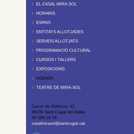
EL CASAL MIRA-SOL
HORARIS
ESPAIS
ENTITATS ALLOTJADES
SERVEIS ALLOTJATS
PROGRAMACIÓ CULTURAL
CURSOS I TALLERS
EXPOSICIONS
AGENDA
TEATRE DE MIRA-SOL
Carrer de Mallorca, 42
08195 Sant Cugat del Vallès
93 589 20 18
casalmirasol@santcugat.cat