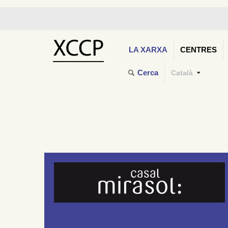
LA XARXA
CENTRES
Cerca
Català