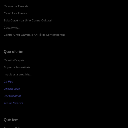
Casino La Floresta
Casal Les Planes
Sala Clavé - La Unió Centre Cultural
Casa Aymat
Centre Grau-Garriga d'Art Tèxtil Contemporani
Què oferim
Cessió d'espais
Suport a les entitats
Impuls a la creativitat
La Pua
Oficina Jove
Bar Bocamoll
Teatre Mira-sol
Què fem