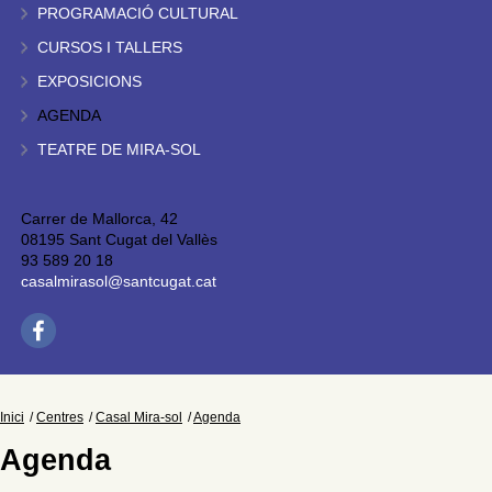
PROGRAMACIÓ CULTURAL
CURSOS I TALLERS
EXPOSICIONS
AGENDA
TEATRE DE MIRA-SOL
Carrer de Mallorca, 42
08195 Sant Cugat del Vallès
93 589 20 18
casalmirasol@santcugat.cat
Inici
Centres
Casal Mira-sol
Agenda
Agenda