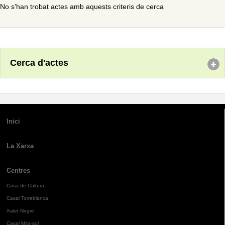
No s'han trobat actes amb aquests criteris de cerca
Cerca d'actes
Inici
La Xarxa
Centres
Casa de Cultura
Casal Torreblanca
Xalet Negre
Casal Mira-sol