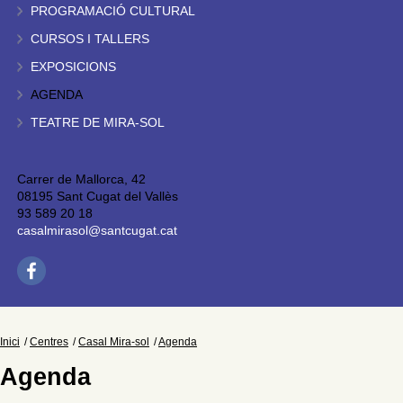
PROGRAMACIÓ CULTURAL
CURSOS I TALLERS
EXPOSICIONS
AGENDA
TEATRE DE MIRA-SOL
Carrer de Mallorca, 42
08195 Sant Cugat del Vallès
93 589 20 18
casalmirasol@santcugat.cat
Inici
Centres
Casal Mira-sol
Agenda
Agenda