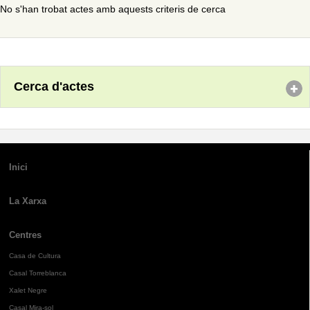
No s'han trobat actes amb aquests criteris de cerca
Cerca d'actes
Inici
La Xarxa
Centres
Casa de Cultura
Casal Torreblanca
Xalet Negre
Casal Mira-sol