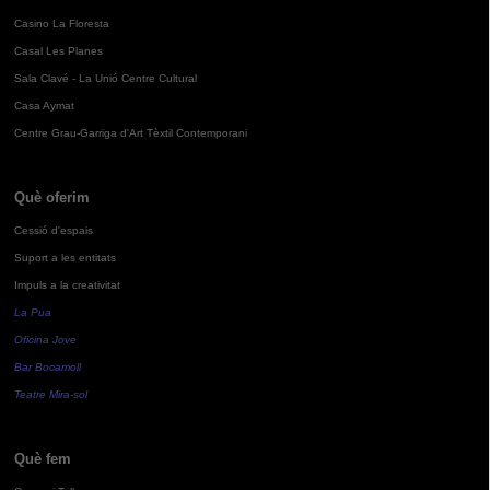
Casino La Floresta
Casal Les Planes
Sala Clavé - La Unió Centre Cultural
Casa Aymat
Centre Grau-Garriga d'Art Tèxtil Contemporani
Què oferim
Cessió d'espais
Suport a les entitats
Impuls a la creativitat
La Pua
Oficina Jove
Bar Bocamoll
Teatre Mira-sol
Què fem