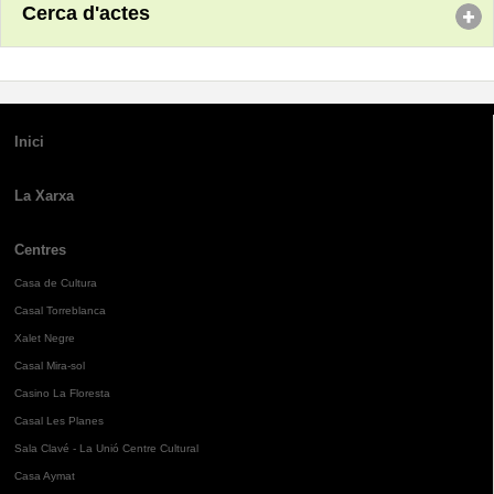
Cerca d'actes
Inici
La Xarxa
Centres
Casa de Cultura
Casal Torreblanca
Xalet Negre
Casal Mira-sol
Casino La Floresta
Casal Les Planes
Sala Clavé - La Unió Centre Cultural
Casa Aymat