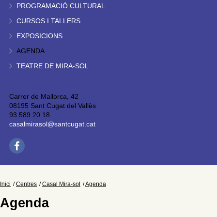
PROGRAMACIÓ CULTURAL
CURSOS I TALLERS
EXPOSICIONS
AGENDA
TEATRE DE MIRA-SOL
Carrer de Mallorca, 42
08195 Sant Cugat del Vallès
93 589 20 18
casalmirasol@santcugat.cat
Inici
Centres
Casal Mira-sol
Agenda
Agenda