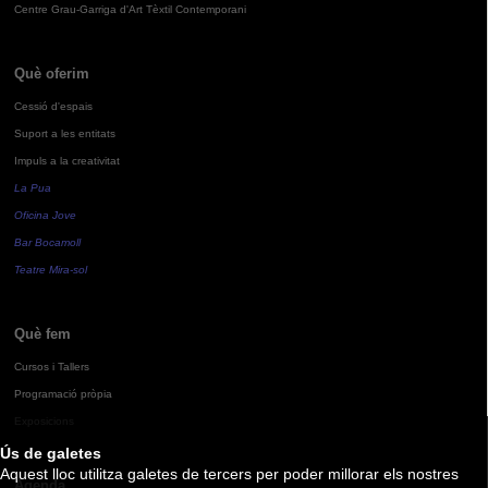
Centre Grau-Garriga d'Art Tèxtil Contemporani
Què oferim
Cessió d'espais
Suport a les entitats
Impuls a la creativitat
La Pua
Oficina Jove
Bar Bocamoll
Teatre Mira-sol
Què fem
Cursos i Tallers
Programació pròpia
Exposicions
Ús de galetes
Aquest lloc utilitza galetes de tercers per poder millorar els nostres
Agenda